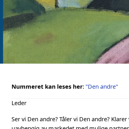
Nummeret kan leses her
:
"Den andre"
Leder
Ser vi Den andre? Tåler vi Den andre? Klarer
uavhengig av markedet med mulige partner