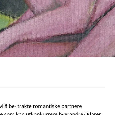
 vi å be- trakte romantiske partnere
e som kan utkonkurrere hverandre? Klarer