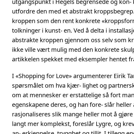
utgangspunkt i Hegels begrensede og kon- kr
utfordre den med et abstrakt kroppsbegrep. 
kroppen som den rent konkrete «kroppsfor
tolkninger i kunst- en. Ved å delta i install
abstrakte kroppen gjennom oss selv som kro
ikke ville vært mulig med den konkrete skul
artikkelen spekket med eksempler hentet f
I «Shopping for Love» argumenterer Eirik T
spørsmålet om hva kjær- lighet og partners
om at mennesker er erstattelige så fort ma
egenskapene deres, og han fore- slår heller 
rasjonaliseres slik mange heller mot å gjøre 
langt mer komplekst, foreslår Lygre, og kre
an- erkjennelse, trygghet og tillit. I tillegg