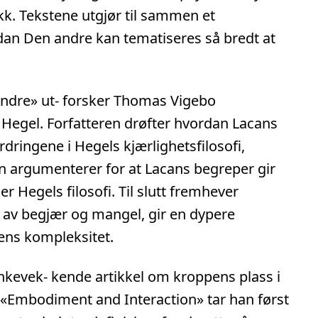
ikk. Tekstene utgjør til sammen et
dan Den andre kan tematiseres så bredt at
 andre» ut- forsker Thomas Vigebo
 Hegel. Forfatteren drøfter hvordan Lacans
rdringene i Hegels kjærlighetsfilosofi,
Han argumenterer for at Lacans begreper gir
er Hegels filosofi. Til slutt fremhever
t av begjær og mangel, gir en dypere
dens kompleksitet.
kevek- kende artikkel om kroppens plass i
en «Embodiment and Interaction» tar han først