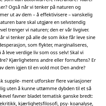
er? Også når vi tenker på naturen og
 mer ut av dem – å effektivisere – vanskelig
aturen bare skal utgjøre en selvstendig
el trenger vi naturen; den er vår livgiver.
 vi tenker på alle de som ikke får leve sine
 desperasjon, som flykter, marginaliseres,
å leve verdige liv som oss selv! Skal vi
re? Kjærlighetens andre eller fornuftens? Er
n av dem igjen til en vold mot Den andre?
 supple- ment utforsker flere variasjoner
ig uten å kunne uttømme dybden til et så
kevel favner bladet tematisk ganske bredt:
mekritikk, kjærlighetsfilosofi, psy- koanalyse,