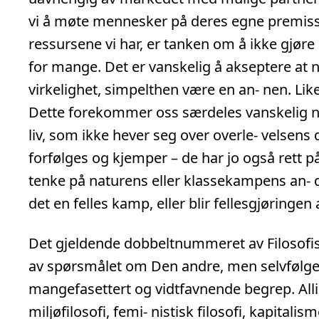
vi å møte mennesker på deres egne premiss
ressursene vi har, er tanken om å ikke gjøre
for mange. Det er vanskelig å akseptere at n
virkelighet, simpelthen være en an- nen. Likev
Dette forekommer oss særdeles vanskelig når
liv, som ikke hever seg over overle- velsens
forfølges og kjemper – de har jo også rett på 
tenke på naturens eller klassekampens an- d
det en felles kamp, eller blir fellesgjøringe
Det gjeldende dobbeltnummeret av Filosofisk
av spørsmålet om Den andre, men selvfølgel
mangefasettert og vidtfavnende begrep. Alli
miljøfilosofi, femi- nistisk filosofi, kapitalis