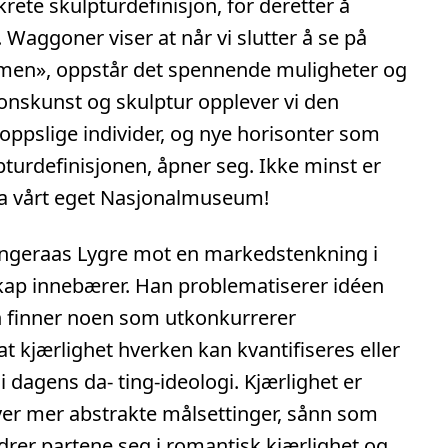
ete skulpturdefinisjon, for deretter å
Waggoner viser at når vi slutter å se på
men», oppstår det spennende muligheter og
asjonskunst og skulptur opplever vi den
ppslige individer, og nye horisonter som
pturdefinisjonen, åpner seg. Ikke minst er
ra vårt eget Nasjonalmuseum!
angeraas Lygre mot en markedstenkning i
kap innebærer. Han problematiserer idéen
n finner noen som utkonkurrerer
at kjærlighet hverken kan kvantifiseres eller
i dagens da- ting-ideologi. Kjærlighet er
ver mer abstrakte målsettinger, sånn som
 endrer partene seg i romantisk kjærlighet og