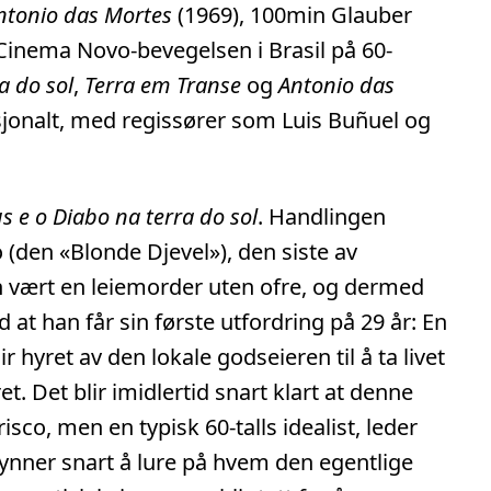
ntonio das Mortes
(1969), 100min Glauber
Cinema Novo-bevegelsen i Brasil på 60-
a do sol
,
Terra em Transe
og
Antonio das
sjonalt, med regissører som Luis Buñuel og
s e o Diabo na terra do sol
. Handlingen
 (den «Blonde Djevel»), den siste av
n vært en leiemorder uten ofre, og dermed
 at han får sin første utfordring på 29 år: En
 hyret av den lokale godseieren til å ta livet
. Det blir imidlertid snart klart at denne
sco, men en typisk 60-talls idealist, leder
ynner snart å lure på hvem den egentlige