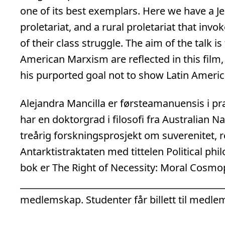
one of its best exemplars. Here we have a Jes
proletariat, and a rural proletariat that inv
of their class struggle. The aim of the talk is
American Marxism are reflected in this film
his purported goal not to show Latin Americ
Alejandra Mancilla er førsteamanuensis i prak
har en doktorgrad i filosofi fra Australian Na
treårig forskningsprosjekt om suverenitet, re
Antarktistraktaten med tittelen Political ph
bok er The Right of Necessity: Moral Cosmop
_
_
_
_
_
_
_
_
_
_
_
_
_
_
_
_
_
_
_
_
_
_
_
_
_
_
_
_
_
_
_
_
_
_
_
_
_
_
_
_
_
_
_
_
_
medlemskap. Studenter får billett til medle