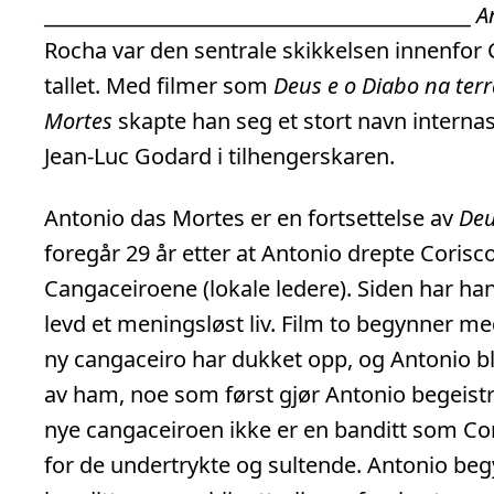
_
_
_
_
_
_
_
_
_
_
_
_
_
_
_
_
_
_
_
_
_
_
_
_
_
_
_
_
_
_
_
_
_
_
_
_
_
_
_
_
_
_
_
A
Rocha var den sentrale skikkelsen innenfor 
tallet. Med filmer som
Deus e o Diabo na terr
Mortes
skapte han seg et stort navn interna
Jean-Luc Godard i tilhengerskaren.
Antonio das Mortes er en fortsettelse av
Deu
foregår 29 år etter at Antonio drepte Corisco
Cangaceiroene (lokale ledere). Siden har ha
levd et meningsløst liv. Film to begynner med
ny cangaceiro har dukket opp, og Antonio blir
av ham, noe som først gjør Antonio begeistret
nye cangaceiroen ikke er en banditt som Cori
for de undertrykte og sultende. Antonio beg