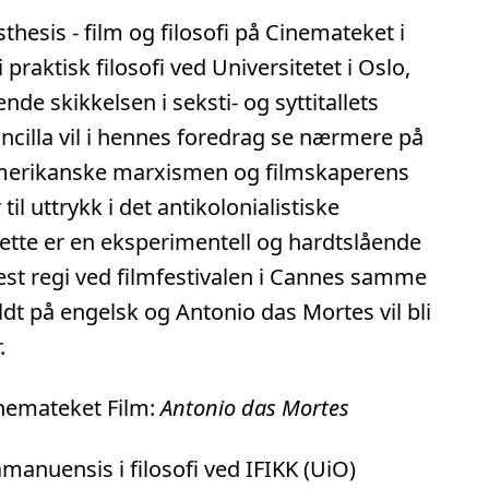
sthesis - film og filosofi på Cinemateket i
praktisk filosofi ved Universitetet i Oslo,
e skikkelsen i seksti- og syttitallets
illa vil i hennes foredrag se nærmere på
merikanske marxismen og filmskaperens
il uttrykk i det antikolonialistiske
ette er en eksperimentell og hardtslående
r best regi ved filmfestivalen i Cannes samme
holdt på engelsk og Antonio das Mortes vil bli
.
inemateket Film:
Antonio das Mortes
manuensis i filosofi ved IFIKK (UiO)